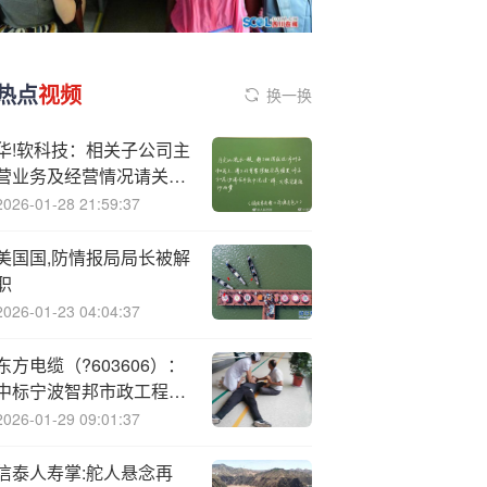
热点
视频
换一换
华!软科技：相关子公司主
营业务及经营情况请关注
公司定期报告
2026-01-28 21:59:37
美国国,防情报局局长被解
职
2026-01-23 04:04:37
东方电缆（?603606）：
中标宁波智邦市政工程有
限公司采购项目，中标金
2026-01-29 09:01:37
额为571.53万元
信泰人寿掌:舵人悬念再