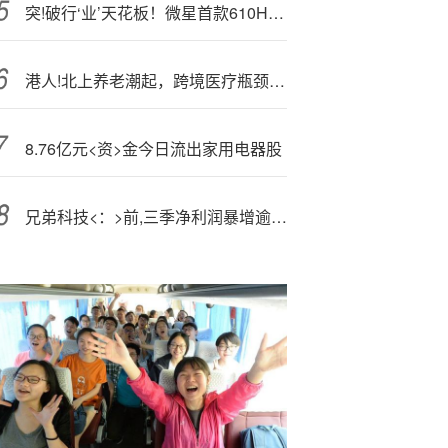
突!破行‘业’天花板！微星首款610Hz超高刷新率显示器补贴到手仅3999元
港人!北上养老潮起，跨境医疗瓶颈待解;
8.76亿元<资>金今日流出家用电器股
兄弟科技<：>前,三季净利润暴增逾两倍，紧抓国产替代机遇，对苯二酚产品正式入局PEEK领域，两家QFII集体新建仓