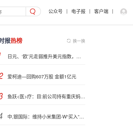
公众号
电子报
客户端
时报
热榜
换一换
日元、‘欧’元走弱推升美元指数，美联储释放信号支撑涨势
爱柯迪—回购607万股 金额1亿元
鱼跃<医>疗：目:前公司持有重庆蚂蚁消费金融有限公司4.990%股权
中,银国际：维持小米集团-W“买入”评级 为行业首选 目标价下调至74.4港元