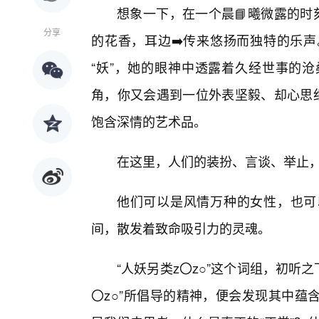
想象一下，在一个晨📘曦微露的时
分享
的花香，耳边➡️传来悠扬而独特的乐
“妖”，她的眼神中透露着久经世事的
角，你又会遇到一位外表坚毅、却心思细
饱含深情的艺术品。
在这里，人们的装扮、言谈、举止
他们可以是风情万种的女性，也可
间，散发着致命吸引力的灵魂。
“人妖另类z〇z○”这个词组，初听
〇z○”所倡导的精神，便会发现其中蕴