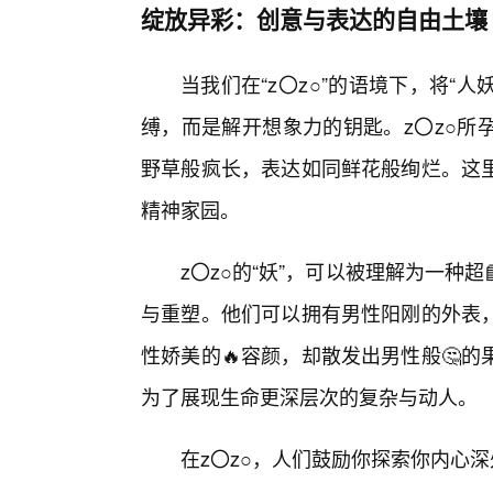
绽放异彩：创意与表达的自由土壤
当我们在“z〇z○”的语境下，将“
缚，而是解开想象力的钥匙。z〇z○所
野草般疯长，表达如同鲜花般绚烂。这
精神家园。
z〇z○的“妖”，可以被理解为一种
与重塑。他们可以拥有男性阳刚的外表
性娇美的🔥容颜，却散发出男性般🤔
为了展现生命更深层次的复杂与动人。
在z〇z○，人们鼓励你探索你内心