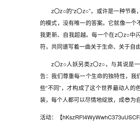
z〇z○的“z〇z○”，或许是一种
的模式，没有唯一的答案。它就像一个
我更新、自我超越。每一个在z〇z○中
符，共同谱写着一曲关于生命、关于自
z〇z○人妖另类z〇z○，与其说
告：我们尊重每一个生命的独特性，我
些“不同”，才构成了这个世界最动人的
装，每个人都可以尽情地绽放，成😎为
活动：【
hKszRFt4WyWwhC373uUSCF