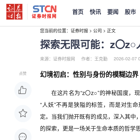
首页
快讯
要闻
股市
您当前的位置：
证券时报
>
公司
>
正文
探索无限可能：z〇z○
来源：证券时报网
作者：王克勤
2026-02-07 
幻境初启：性别与身份的模糊边界
点赞
在这片名为“z〇z○”的神秘国度
“人妖”不再是狭隘的标签，而是对生
定。当我们抛开既有的成见，深入其中，
的探索，更是一场关于生命本质的哲学