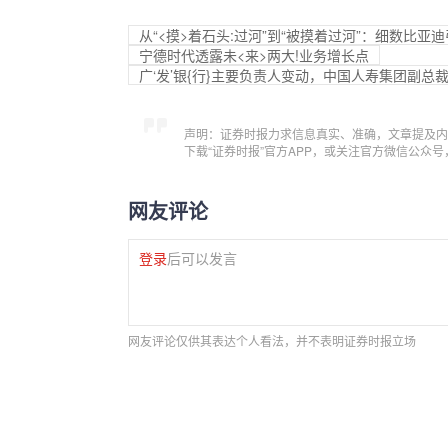
从“<摸>着石头:过河”到“被摸着过河”：细数比亚
宁德时代透露未<来>两大!业务增长点
广‘发’银{行}主要负责人变动，中国人寿集团副
声明：证券时报力求信息真实、准确，文章提及内
下载“证券时报”官方APP，或关注官方微信公众
网友评论
登录
后可以发言
网友评论仅供其表达个人看法，并不表明证券时报立场