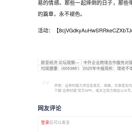
易的情感。那些一起摔倒的日子，那些带
的篇章，永不褪色。
活动：【
8cjVGdkyAuHwSRRkeCZXbTJ
欧亚经济;论坛观察—｜中外企业跨境合作服务对
均瑶健康:（605388‘）’2025年中报简析：增
声明：证券时报力求信息真实、准确，文章提及内
下载“证券时报”官方APP，或关注官方微信公众
网友评论
登录
后可以发言