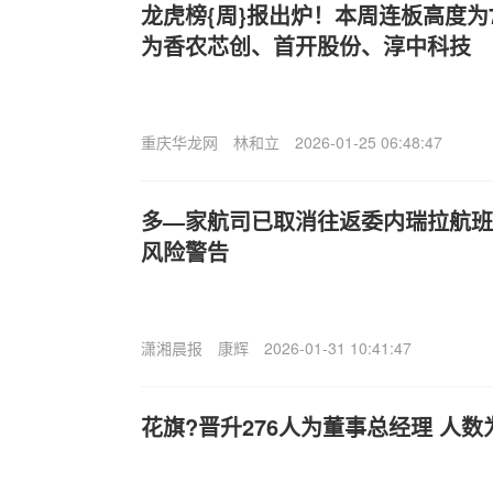
龙虎榜{周}报出炉！本周连板高度为
为香农芯创、首开股份、淳中科技
重庆华龙网
林和立
2026-01-25 06:48:47
多—家航司已取消往返委内瑞拉航班
风险警告
潇湘晨报
康辉
2026-01-31 10:41:47
花旗?晋升276人为董事总经理 人