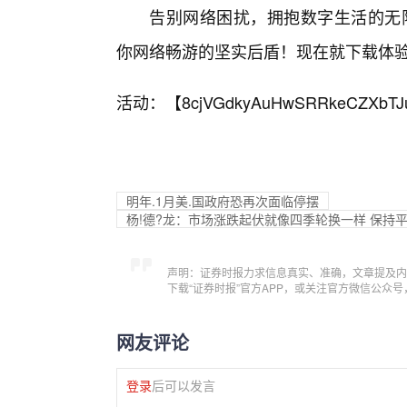
告别网络困扰，拥抱数字生活的无限可
你网络畅游的坚实后盾！现在就下载体验
活动：【
8cjVGdkyAuHwSRRkeCZXbTJ
明年.1月美.国政府恐再次面临停摆
杨!德?龙：市场涨跌起伏就像四季轮换一样 保持
声明：证券时报力求信息真实、准确，文章提及内
下载“证券时报”官方APP，或关注官方微信公众
网友评论
登录
后可以发言