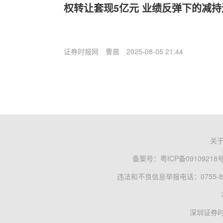
权转让套现5亿元 业绩反弹下的减持
证券时报网
曹晨
2025-08-05 21:44
关
备案号：
粤ICP备09109218
违法和不良信息举报电话：0755-83
深圳证券