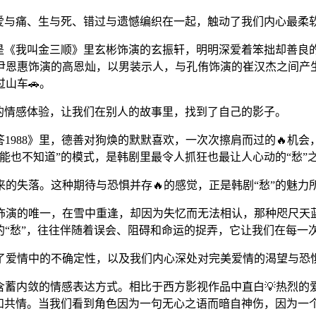
爱与痛、生与死、错过与遗憾编织在一起，触动了我们内心最柔
。是《我叫金三顺》里玄彬饰演的玄振轩，明明深爱着笨拙却善良
尹恩惠饰演的高恩灿，以男装示人，与孔侑饰演的崔汉杰之间产
山车🚗。
的情感体验，让我们在别人的故事里，找到了自己的影子。
回答1988》里，德善对狗焕的默默喜欢，一次次擦肩而过的🔥机
能也不知道”的模式，是韩剧里最令人抓狂也最让人心动的“愁”
的失落。这种期待与恐惧并存🔥的感觉，正是韩剧“愁”的魅
饰演的唯一，在雪中重逢，却因为失忆而无法相认，那种咫尺天
的“愁”，往往伴随着误会、阻碍和命运的捉弄，它让我们在每一次
了爱情中的不确定性，以及我们内心深处对完美爱情的渴望与恐
中含蓄内敛的情感表达方式。相比于西方影视作品中直白💡热烈
想和共情。当我们看到角色因为一句无心之语而暗自神伤，因为一