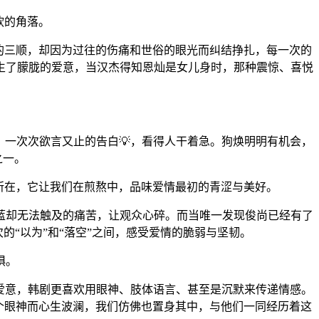
软的角落。
的三顺，却因为过往的伤痛和世俗的眼光而纠结挣扎，每一次的
生了朦胧的爱意，当汉杰得知恩灿是女儿身时，那种震惊、喜悦
会，一次次欲言又止的告白💡，看得人干着急。狗焕明明有机会，
之一。
力所在，它让我们在煎熬中，品味爱情最初的青涩与美好。
蓝却无法触及的痛苦，让观众心碎。而当唯一发现俊尚已经有了
的“以为”和“落空”之间，感受爱情的脆弱与坚韧。
惧。
的爱意，韩剧更喜欢用眼神、肢体语言、甚至是沉默来传递情感。
个眼神而心生波澜，我们仿佛也置身其中，与他们一同经历着这