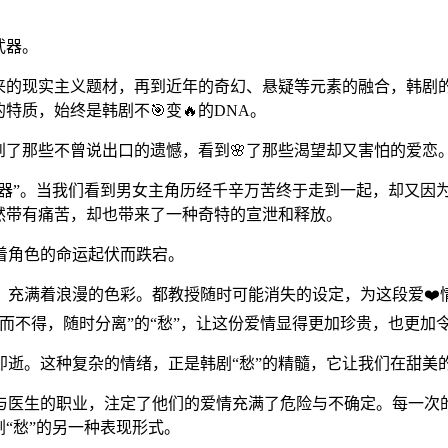
武器。
来的现实主义题材，再到近年的奇幻、悬疑等元素的融合，韩剧的
特质，始终是韩剧不🎯变🔥的DNA。
到了那些不曾说出口的遗憾，看到🌸了那些渴望却又害怕的爱恋
大器”。当我们看到男女主角历经千辛万苦终于走到一起，却又因
然带有痛苦，却也带来了一种奇特的宣泄和释放。
着角色的命运起伏而跌宕。
，充满着浪漫的色彩。都教授随时可能消失的设定，为这段爱❤️
而不得，随时分离”的“愁”，让这份爱情显得更加珍贵，也更加
即逝。这种复杂的情绪，正是韩剧“愁”的精髓，它让我们在甜美
与医生的职业，注定了他们的爱情充满了危险与不确定。每一次
剧“愁”的另一种表现形式。