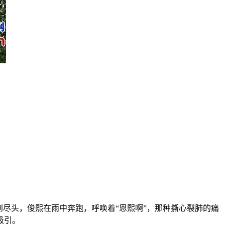
尽头，俊熙在雨中奔跑，呼唤着“恩熙啊”，那种撕心裂肺的痛
吸引。