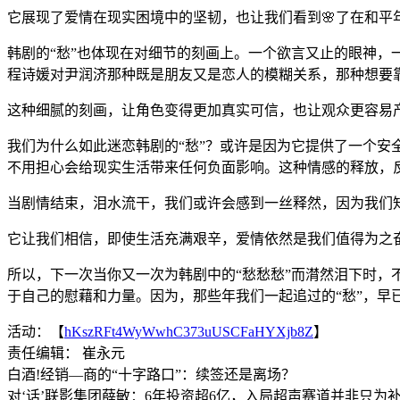
它展现了爱情在现实困境中的坚韧，也让我们看到🌸了在和平
韩剧的“愁”也体现在对细节的刻画上。一个欲言又止的眼神，
程诗媛对尹润济那种既是朋友又是恋人的模糊关系，那种想要
这种细腻的刻画，让角色变得更加真实可信，也让观众更容易
我们为什么如此迷恋韩剧的“愁”？或许是因为它提供了一个
不用担心会给现实生活带来任何负面影响。这种情感的释放，
当剧情结束，泪水流干，我们或许会感到一丝释然，因为我们知
它让我们相信，即使生活充满艰辛，爱情依然是我们值得为之
所以，下一次当你又一次为韩剧中的“愁愁愁”而潸然泪下时，
于自己的慰藉和力量。因为，那些年我们一起追过的“愁”，早
活动：【
hKszRFt4WyWwhC373uUSCFaHYXjb8Z
】
责任编辑： 崔永元
白酒!经销—商的“十字路口”：续签还是离场？
对‘话’联影集团薛敏：6年投资超6亿，入局超声赛道并非只为