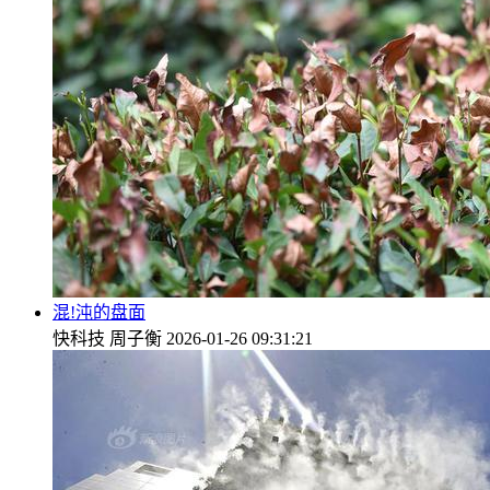
混!沌的盘面
快科技
周子衡
2026-01-26 09:31:21