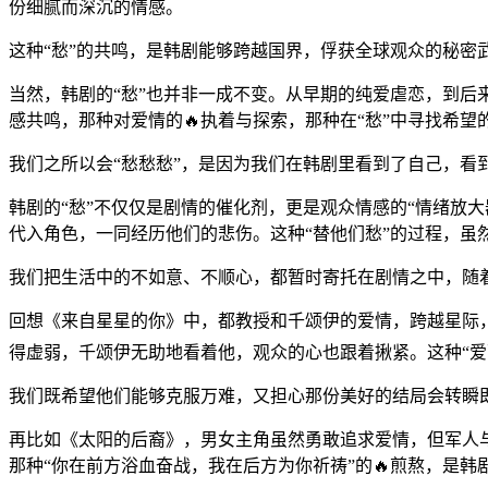
份细腻而深沉的情感。
这种“愁”的共鸣，是韩剧能够跨越国界，俘获全球观众的秘密
当然，韩剧的“愁”也并非一成不变。从早期的纯爱虐恋，到后
感共鸣，那种对爱情的🔥执着与探索，那种在“愁”中寻找希望的
我们之所以会“愁愁愁”，是因为我们在韩剧里看到了自己，看
韩剧的“愁”不仅仅是剧情的催化剂，更是观众情感的“情绪放
代入角色，一同经历他们的悲伤。这种“替他们愁”的过程，虽
我们把生活中的不如意、不顺心，都暂时寄托在剧情之中，随
回想《来自星星的你》中，都教授和千颂伊的爱情，跨越星际
得虚弱，千颂伊无助地看着他，观众的心也跟着揪紧。这种“爱
我们既希望他们能够克服万难，又担心那份美好的结局会转瞬
再比如《太阳的后裔》，男女主角虽然勇敢追求爱情，但军人
那种“你在前方浴血奋战，我在后方为你祈祷”的🔥煎熬，是韩