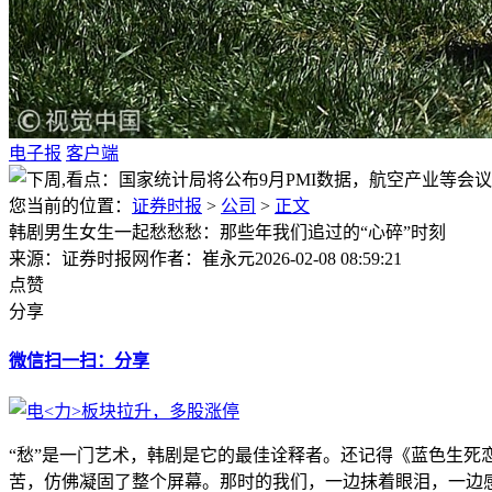
电子报
客户端
您当前的位置：
证券时报
>
公司
>
正文
韩剧男生女生一起愁愁愁：那些年我们追过的“心碎”时刻
来源：证券时报网
作者：崔永元
2026-02-08 08:59:21
点赞
分享
微信扫一扫：分享
“愁”是一门艺术，韩剧是它的最佳诠释者。还记得《蓝色生死
苦，仿佛凝固了整个屏幕。那时的我们，一边抹着眼泪，一边