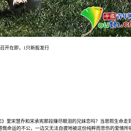
恋》里宋慧乔和宋承宪那段赚尽眼泪的兄妹恋吗？当恩熙生命走到
感慨命运的不公，一边又无法自拔地被这份纯粹而悲伤的爱情所