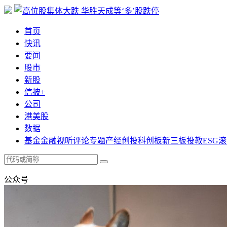
首页
快讯
要闻
股市
新股
信披+
公司
港美股
数据
基金
金融
视听
评论
专题
产经
创投
科创板
新三板
投教
ESG
滚
公众号