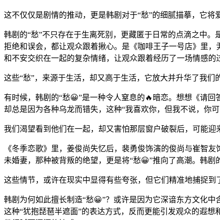
这不仅仅是剧情的推动，更是韩剧对于“愁”的细腻描摹，它将
韩剧的“愁”不只存在于生离死别，更藏匿于日常的点滴之中
拒绝和误会，都让观众跟着揪心。是《咖啡王子一号店》里，
和不安交织在一起的复杂情绪，让观众跟着经历了一场情感的过
这些“愁”，来源于生活，却又高于生活，它放大并升华了我们
有时候，韩剧的“愁😀”是一种令人窒息的🔥暗恋。想想《请
却总是因为各种乌龙而错失，这种“我喜欢你，但我不说，你可
我们渴望看到他们在一起，却又害怕那层窗户破裂后，可能迎来
《冬季恋歌》里，姜俊尚失忆后，裴勇俊饰演的俊尚与崔智友
未婚妻，那种被背叛的绝望，更是将“愁😀”推向了高潮。韩剧
这些情节，或许在现实中显得有些夸张，但它们精准地捕捉到
韩剧为何如此擅长制造“愁😀”？或许是因为它深谙东方文化
这种“犹抱琵琶半遮面”的表达方式，反而更能引发观众的遐