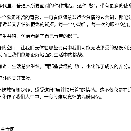
年代里，普通人所要面对的种种挑战。这种“愁”，带有更多的使
一个欲走还留的背影，一句看似随意却饱含深情的🔥台词，都能让
靠近却又害怕被拒绝的试探，每一个小动作，每一次的眼神交流，
产生共鸣，仿佛看到了自己青春的影子。
安全的空间，让我们去体验那些现实中我们可能无法承受的悲伤和
反而让我们能够更好地面对生活中的挑战。
道，生活总会继续，而那些曾经的“愁”，也化作了成长的养分
奋斗的美好事物。
不妨放慢脚步😎，感受这份“痛并快乐着”的情感。这不仅仅是
已化作了我们人生中，一段段难以忘怀的温暖回忆。
补全拼图