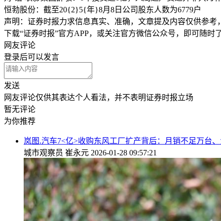
恒勃股份：截至20{2}5{年}8月8日公司股东人数为6779户
声明：证券时报力求信息真实、准确，文章提及内容仅供参考
下载“证券时报”官方APP，或关注官方微信公众号，即可随
网友评论
登录
后可以发言
发送
网友评论仅供其表达个人看法，并不表明证券时报立场
暂无评论
为你推荐
岚图.汽车7<亿>收购东风工厂扩产背后：月销不足万台、
城市观察员
崔永元
2026-01-28 09:57:21