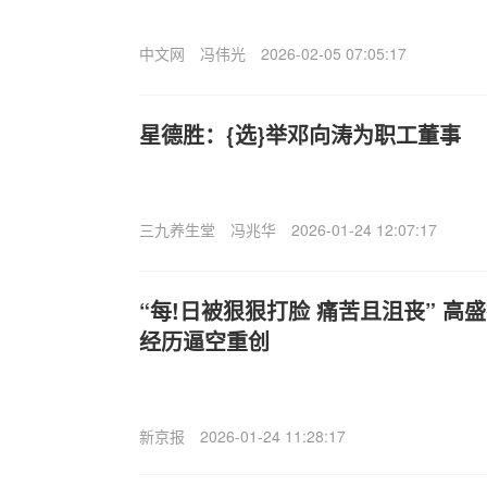
中文网
冯伟光
2026-02-05 07:05:17
星德胜：{选}举邓向涛为职工董事
三九养生堂
冯兆华
2026-01-24 12:07:17
“每!日被狠狠打脸 痛苦且沮丧” 
经历逼空重创
新京报
2026-01-24 11:28:17