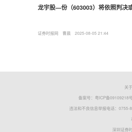
龙宇股—份（603003）将依照判
证券时报网
曹晨
2025-08-05 21:44
关
备案号：
粤ICP备09109218
违法和不良信息举报电话：0755-83
深圳证券