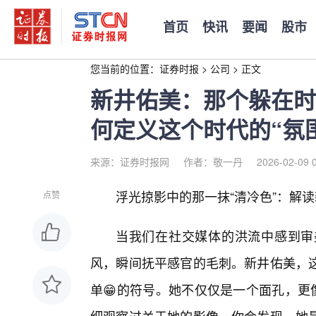
首页
快讯
要闻
股市
您当前的位置：
证券时报
>
公司
>
正文
新井佑美：那个躲在时
何定义这个时代的“氛
来源：证券时报网
作者：敬一丹
2026-02-09 
浮光掠影中的那一抹“清冷色”：解
点赞
当我们在社交媒体的洪流中感到审
风，瞬间抚平感官的毛刺。新井佑美，
单😁的符号。她不仅仅是一个面孔，更