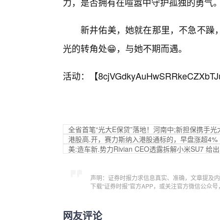
力，是否拥有在喧嚣中守护孤独的勇气
新井佑美，她就在那里，不急不躁，
光的转角处😁，与她不期而遇。
活动：【
8cjVGdkyAuHwSRRkeCZXbTJ
全省首笔“光大E保贷”落地！河南中;新担保携手
港股高.开，赛力斯纳入港股通标的，早盘涨超4%
美:造车新.势力Rivian CEO透露拆解小米SU7 
声明：证券时报力求信息真实、准确，文章提及内
下载“证券时报”官方APP，或关注官方微信公众
网友评论