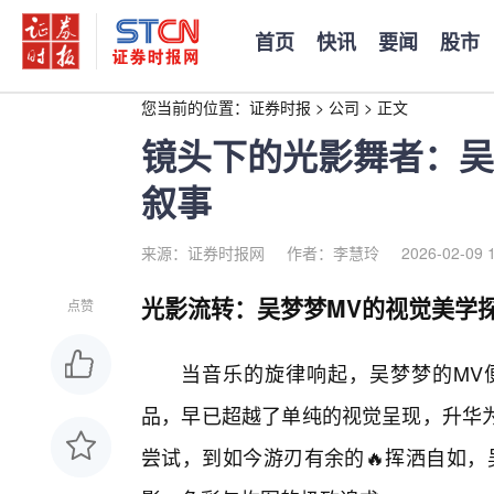
首页
快讯
要闻
股市
您当前的位置：
证券时报
>
公司
>
正文
镜头下的光影舞者：吴
叙事
来源：证券时报网
作者：李慧玲
2026-02-09 
光影流转：吴梦梦MV的视觉美学
点赞
当音乐的旋律响起，吴梦梦的MV
品，早已超越了单纯的视觉呈现，升华
尝试，到如今游刃有余的🔥挥洒自如，