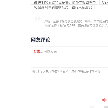
朗‘进’科技索赔持续征集，仍处立案调查中
Ci
从.普惠冠军到催收标兵：银行人变形记
声明：证券时报力求信息真实、准确，文章提及内
下载“证券时报”官方APP，或关注官方微信公众
网友评论
登录
后可以发言
网友评论仅供其表达个人看法，并不表明证券时报立场