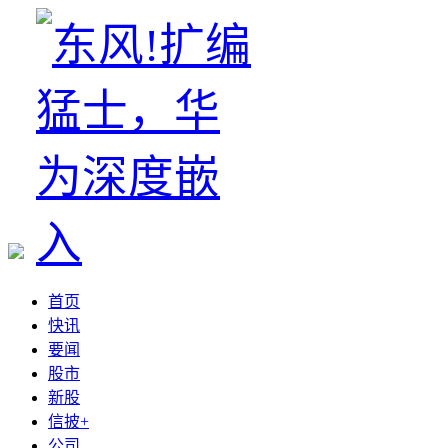
首页
快讯
要闻
股市
新股
信披+
公司