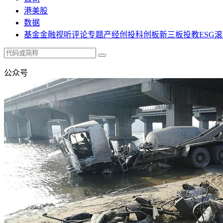
港美股
数据
基金
金融
视听
评论
专题
产经
创投
科创板
新三板
投教
ESG
滚
公众号