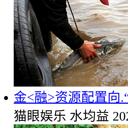
金<融>资源配置向.
猫眼娱乐
水均益
20