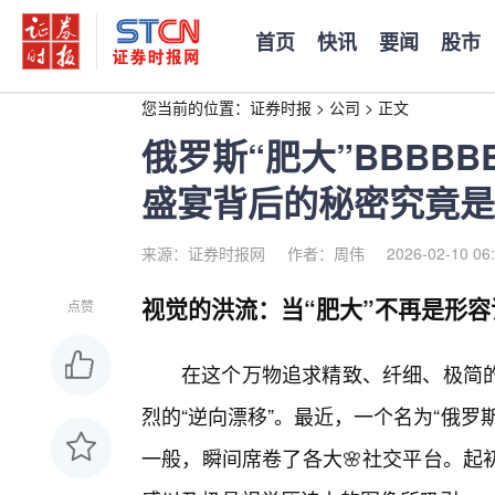
首页
快讯
要闻
股市
您当前的位置：
证券时报
>
公司
>
正文
俄罗斯“肥大”BBBB
盛宴背后的秘密究竟是
来源：证券时报网
作者：周伟
2026-02-10 06
视觉的洪流：当“肥大”不再是形
点赞
在这个万物追求精致、纤细、极简
烈的“逆向漂移”。最近，一个名为“俄罗斯
一般，瞬间席卷了各大🌸社交平台。起