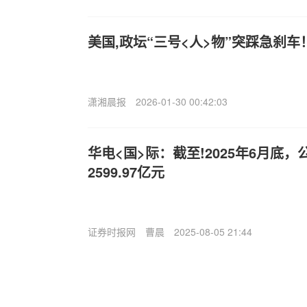
美国,政坛“三号<人>物”突踩急刹
潇湘晨报
2026-01-30 00:42:03
华电<国>际：截至!2025年6月底
2599.97亿元
证券时报网
曹晨
2025-08-05 21:44