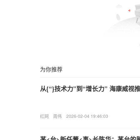
为你推荐
从{“}技术力”到“增长力” 海康威视
红网
周伟
2026-02-04 19:46:03
茅<台>新任董<事>长陈华：茅台的