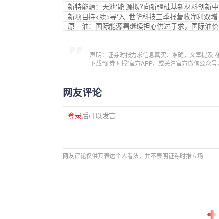
新特能源：天池‘能’源拟?向新疆硅基新材料创新中
新项目持<续>导‘入’ 世华科技三季报营收净利双增
原—油：国际能源署继续担心供过于求，国际油价
声明：证券时报力求信息真实、准确，文章提及内
下载“证券时报”官方APP，或关注官方微信公众
网友评论
登录
后可以发言
网友评论仅供其表达个人看法，并不表明证券时报立场