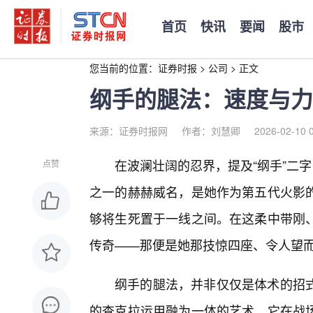
首页
快讯
要闻
股市
您当前的位置：
证券时报
>
公司
>
正文
纲手的腿法：速度与力
来源：证券时报网
作者：刘慧卿
2026-02-10 
在波澜壮阔的忍界，提及“纲手”二字
点赞
之一的赫赫威名，是她作为第五代火影
够将生死置于一线之间。在这柔中带刚
传奇——那便是她那技惊四座、令人望
纲手的腿法，并非仅仅是体术的招
的查克拉运用融为一体的艺术，它在战