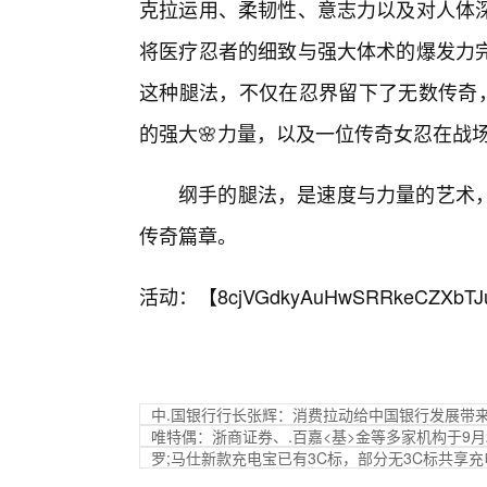
克拉运用、柔韧性、意志力以及对人体
将医疗忍者的细致与强大体术的爆发力
这种腿法，不仅在忍界留下了无数传奇，
的强大🌸力量，以及一位传奇女忍在战
纲手的腿法，是速度与力量的艺术，
传奇篇章。
活动：【
8cjVGdkyAuHwSRRkeCZXbTJ
中.国银行行长张辉：消费拉动给中国银行发展带
唯特偶：浙商证券、.百嘉<基>金等多家机构于9月
罗;马仕新款充电宝已有3C标，部分无3C标共享