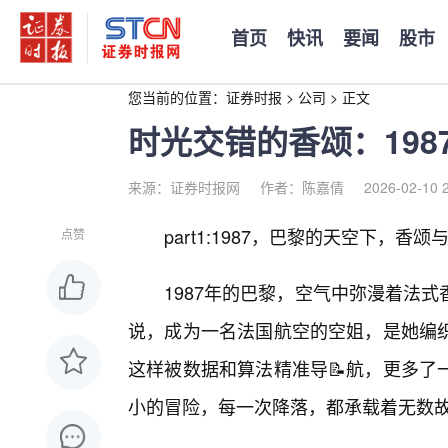
首页
快讯
要闻
股市
您当前的位置：
证券时报
>
公司
>
正文
时光交错的香颂：198
来源：证券时报网
作者：陈嘉倩
2026-02-10 
part1:1987，巴黎的天空下，香颂
点赞
1987年的巴黎，空气中弥漫着法
说，成为一名法国航空的空姐，是她编
这样被数据和算法精准导📝航，更多了
小的冒险，每一次降落，都承载着无数