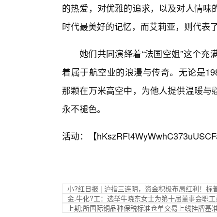
的热爱，对优雅的追求，以及对人情味
时代最美好的记忆，而艾莉亚，则代表
她们共同演绎着“法国空姐”这个充
着属于航空业的浪漫与传奇。无论是19
那颗在万米高空中，为他人提供温暖与慰
永不褪色。
活动：【
hKszRFt4WyWwhC373uUSCF
小?红日报 | 沪指三连阴，资金积极布局红利！标普红利
金.牛化?工：选举牛晓东女士为第十届董事会职工
上期;所国际铜品种保税标准仓单交易上线挂牌基