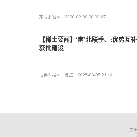
东方财富网
2026-02-09 06:33:37
【稀土要闻】‘南’北联手、:优势互
获批建设
证券时报网
曹晨
2025-08-05 21:44
关