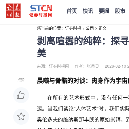
首页
快讯
要闻
股市
您当前的位置：
证券时报
>
公司
>
正文
剥离喧嚣的纯粹：探寻
美
来源：证券时报网
作者：张泉灵
2026-02-10 
晨曦与骨骼的对谈：肉身作为宇宙的
点赞
在所有的艺术形式中，没有任何一
邃。当我们谈论“人体艺术”时，我们实
奥伦多夫的维纳斯那丰腴的原始崇拜，