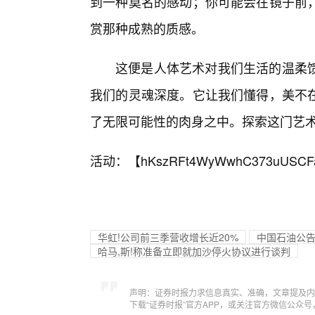
到一种莫名的感动；你可能会在镜子前
赏那种成熟的质感。
这便是人体艺术对我们生活的温柔
我们的灵魂深度。它让我们懂得，美不
了无限可能性的肉身之中。探索这门艺
活动：【
hKszRFt4WyWwhC373uUSCF
华虹!公司前三季营收增长近20%
中国石油公告
哈马,斯!称准备立即就加沙停火协议进行谈判
声明：证券时报力求信息真实、准确，文章提及内
下载“证券时报”官方APP，或关注官方微信公众