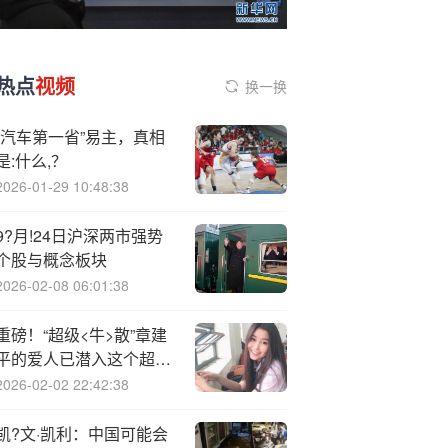
热点
视频
换一换
“汽车第一省”易主，真相
是:什么,？
2026-01-29 10:48:38
9?月!24日沪深两市强势
个股与概念板块
2026-02-08 06:01:38
重磅！“超级<牛>散”章建
平的爱人已潜入这个超级
赛道
2026-02-02 22:42:38
凯?文·凯利：中国可能会