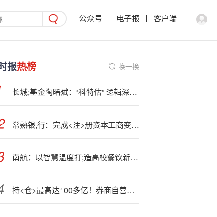
公众号
电子报
客户端
时报
热榜
换一换
长城;基金陶曙斌：“科特估” 逻辑深化，科创板长期投资价值凸显
常熟银;行：完成<注>册资本工商变更登记 注册资本增至约33.16亿元
南航：以智慧温度打;造高校餐饮新范式，践行“美好‘食’光”
持<仓>最高达100多亿！券商自营重仓股出炉