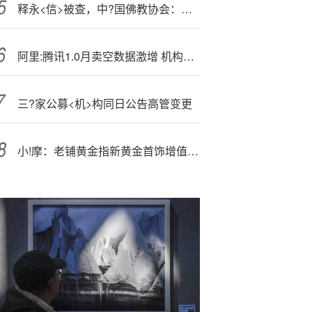
释永<信>被查，中?国佛教协会：坚持以戒为师，推动我国佛教健康传承
阿里:腾讯1.0月卖空数据激增 机构称震荡中孕育慢牛机会
三?家公募<机>构同日公告高管变更
小!摩：老铺黄金指新黄金首饰增值税影响或有限 重申“跑赢大市”评级