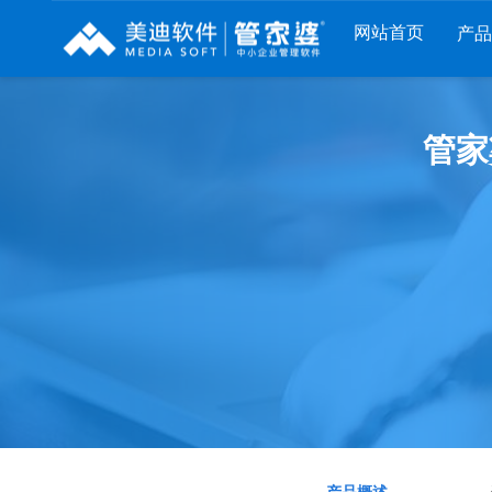
网站首页
产
列
财工贸系列
分销系列
服装系列
管家
RP
管家婆工贸PRO
管家婆分销ERP A8
管家婆服装DRP
I
管家婆工贸M系列
管家婆分销ERP S3
管家婆服装net
煌
管家婆工贸ERP
管家婆分销ERP V3
管家婆服装SII
版
管家婆财贸C系列
管家婆分销ERP V1
管家婆服装普及
版
管家婆财贸双全
管家婆D9 SAAS
管家婆ishop SAA
柜
管家婆财务版