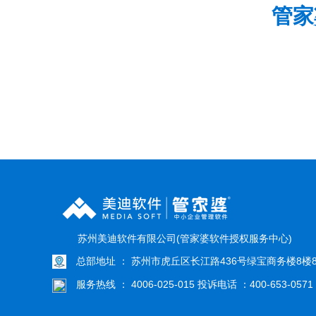
管家
苏州美迪软件有限公司(管家婆软件授权服务中心)
总部地址 ： 苏州市虎丘区长江路436号绿宝商务楼8楼8
服务热线 ： 4006-025-015 投诉电话 ：400-653-0571