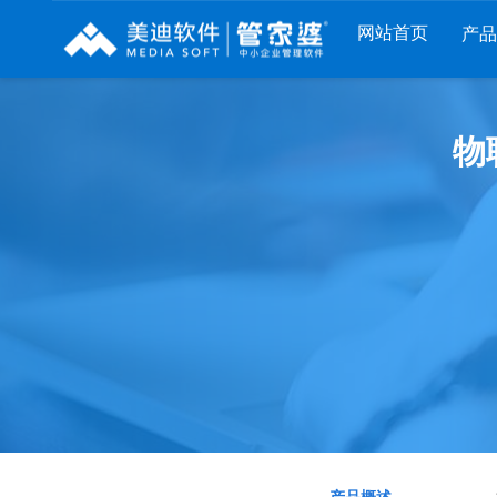
网站首页
产
列
财工贸系列
分销系列
服装系列
物
RP
管家婆工贸PRO
管家婆分销ERP A8
管家婆服装DRP
I
管家婆工贸M系列
管家婆分销ERP S3
管家婆服装net
煌
管家婆工贸ERP
管家婆分销ERP V3
管家婆服装SII
版
管家婆财贸C系列
管家婆分销ERP V1
管家婆服装普及
版
管家婆财贸双全
管家婆D9 SAAS
管家婆ishop SAA
柜
管家婆财务版